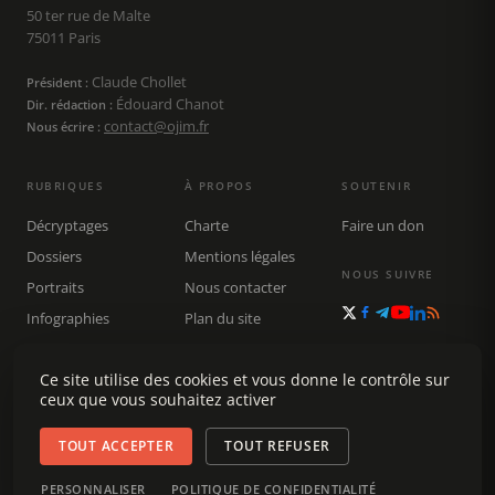
50 ter rue de Malte
75011 Paris
Claude Chollet
Président :
Édouard Chanot
Dir. rédaction :
contact@ojim.fr
Nous écrire :
RUBRIQUES
À PROPOS
SOUTENIR
Décryptages
Charte
Faire un don
Dossiers
Mentions légales
NOUS SUIVRE
Portraits
Nous contacter
Infographies
Plan du site
Publications
Rechercher
Ce site utilise des cookies et vous donne le contrôle sur
ceux que vous souhaitez activer
TOUT ACCEPTER
TOUT REFUSER
© 2026 Observatoire du journalisme (OJIM) · Tous droits réservés ·
PERSONNALISER
POLITIQUE DE CONFIDENTIALITÉ