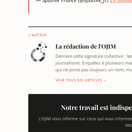
— Sputnik France (@sputnik_fr)
29 Janvie
L'AUTEUR
La rédaction de l'OJIM
Derrière cette signature collective : 
journalisme. Enquêtes à plusieurs mains
qui ne porte pas toujours un nom, m
VOIR TOUS SES ARTICLES →
Notre travail est indispe
L'OJIM vous informe sur ceux qui vous informe
déd