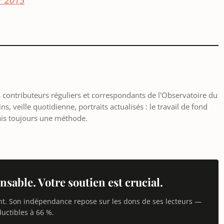
r 2015
les contributeurs réguliers et correspondants de l'Observatoire du
, veille quotidienne, portraits actualisés : le travail de fond
ais toujours une méthode.
nsable. Votre soutien est crucial.
nt. Son indépendance repose sur les dons de ses lecteurs —
uctibles à 66 %.