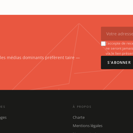
J'accepte de rec
ne seront jamais
via le lien prés
e les médias dominants préfèrent taire —
S'ABONNER
UES
À PROPOS
ages
Charte
Mentions légales