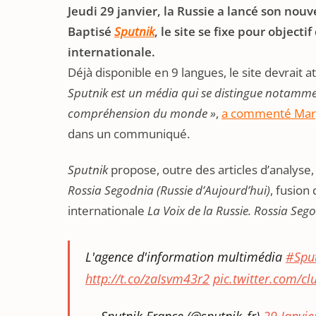
Jeudi 29 janvier, la Russie a lancé son nou
Baptisé
Sputnik
, le site se fixe pour objecti
internationale.
Déjà disponible en 9 langues, le site devrait 
Sputnik est un média qui se distingue notamment
compréhension du monde »
,
a commenté Marg
dans un communiqué.
Sputnik
propose, outre des articles d’analyse
Rossia Segodnia (Russie d’Aujourd’hui)
, fusion
internationale
La Voix de la Russie. Rossia Seg
L'agence d'information multimédia
#Spu
http://t.co/zaIsvm43r2
pic.twitter.com/cl