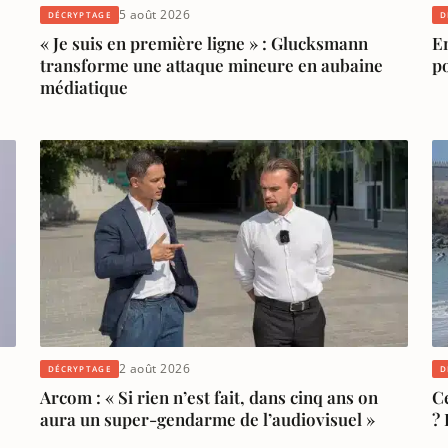
5 août 2026
DÉCRYPTAGE
D
« Je suis en première ligne » : Glucksmann
En
transforme une attaque mineure en aubaine
p
médiatique
2 août 2026
DÉCRYPTAGE
D
Arcom : « Si rien n’est fait, dans cinq ans on
Ce
aura un super-gendarme de l’audiovisuel »
? 