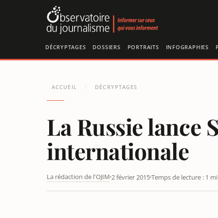
Panneau de gestion des cookies
DÉCRYPTAGES
DOSSIERS
PORTRAITS
INFOGRAPHIES
ACCUEIL
DÉCRYPTAGES
/
La Russie lance S
internationale
La rédaction de l'OJIM
2 février 2015
Temps de lecture : 1 m
LA RUSSIE LANCE SPUTNIK, À LA CONQUÊTE DE L'INF