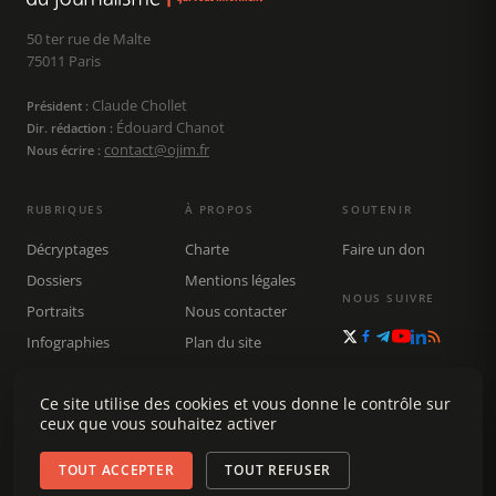
50 ter rue de Malte
75011 Paris
Claude Chollet
Président :
Édouard Chanot
Dir. rédaction :
contact@ojim.fr
Nous écrire :
RUBRIQUES
À PROPOS
SOUTENIR
Décryptages
Charte
Faire un don
Dossiers
Mentions légales
NOUS SUIVRE
Portraits
Nous contacter
Infographies
Plan du site
Publications
Rechercher
Ce site utilise des cookies et vous donne le contrôle sur
ceux que vous souhaitez activer
TOUT ACCEPTER
TOUT REFUSER