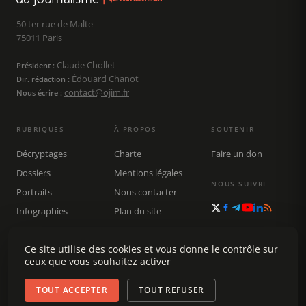
50 ter rue de Malte
75011 Paris
Claude Chollet
Président :
Édouard Chanot
Dir. rédaction :
contact@ojim.fr
Nous écrire :
RUBRIQUES
À PROPOS
SOUTENIR
Décryptages
Charte
Faire un don
Dossiers
Mentions légales
NOUS SUIVRE
Portraits
Nous contacter
Infographies
Plan du site
Publications
Rechercher
Ce site utilise des cookies et vous donne le contrôle sur
ceux que vous souhaitez activer
TOUT ACCEPTER
TOUT REFUSER