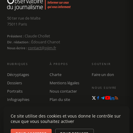
50 ter rue de Malte
75011 Paris
Claude Chollet
Président :
Édouard Chanot
Dir. rédaction :
contact@ojim.fr
Nous écrire :
RUBRIQUES
À PROPOS
SOUTENIR
Décryptages
Charte
Faire un don
Dossiers
Mentions légales
NOUS SUIVRE
Portraits
Nous contacter
Infographies
Plan du site
Publications
Rechercher
Ce site utilise des cookies et vous donne le contrôle sur
ceux que vous souhaitez activer