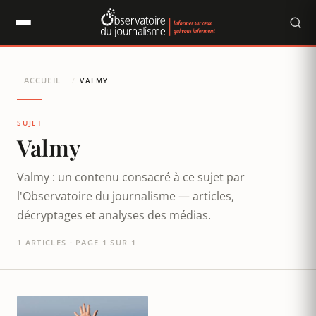
Panneau de gestion des cookies
ACCUEIL
/
VALMY
SUJET
Valmy
Valmy : un contenu consacré à ce sujet par
l'Observatoire du journalisme — articles,
décryptages et analyses des médias.
1 ARTICLES · PAGE 1 SUR 1