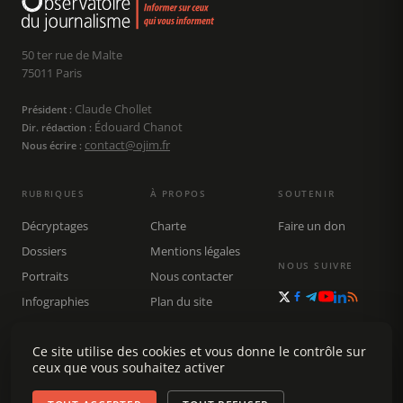
50 ter rue de Malte
75011 Paris
Claude Chollet
Président :
Édouard Chanot
Dir. rédaction :
contact@ojim.fr
Nous écrire :
RUBRIQUES
À PROPOS
SOUTENIR
Décryptages
Charte
Faire un don
Dossiers
Mentions légales
NOUS SUIVRE
Portraits
Nous contacter
Infographies
Plan du site
Publications
Rechercher
Ce site utilise des cookies et vous donne le contrôle sur
ceux que vous souhaitez activer