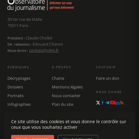
50 ter rue de Malte
75011 Paris
Claude Chollet
Président :
Édouard Chanot
Dir. rédaction :
contact@ojim.fr
Nous écrire :
RUBRIQUES
À PROPOS
SOUTENIR
Décryptages
Charte
Faire un don
Dossiers
Mentions légales
NOUS SUIVRE
Portraits
Nous contacter
Infographies
Plan du site
Publications
Ce site utilise des cookies et vous donne le contrôle sur
Rechercher
ceux que vous souhaitez activer