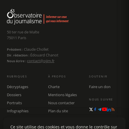
50 ter rue de Malte
75011 Paris
Claude Chollet
Président :
Édouard Chanot
Dir. rédaction :
contact@ojim.fr
Nous écrire :
RUBRIQUES
À PROPOS
SOUTENIR
Décryptages
Charte
Faire un don
Dossiers
Mentions légales
NOUS SUIVRE
Portraits
Nous contacter
Infographies
Plan du site
Publications
Rechercher
Ce site utilise des cookies et vous donne le contrôle sur