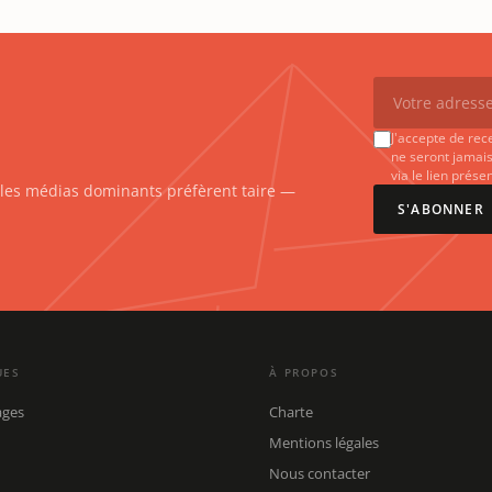
J'accepte de rec
ne seront jamais
via le lien prés
e les médias dominants préfèrent taire —
S'ABONNER
UES
À PROPOS
ages
Charte
Mentions légales
Nous contacter