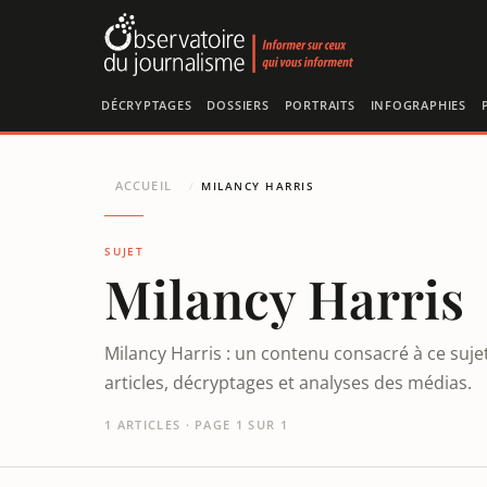
Panneau de gestion des cookies
DÉCRYPTAGES
DOSSIERS
PORTRAITS
INFOGRAPHIES
ACCUEIL
/
MILANCY HARRIS
SUJET
Milancy Harris
Milancy Harris : un contenu consacré à ce suje
articles, décryptages et analyses des médias.
1 ARTICLES · PAGE 1 SUR 1