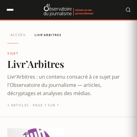
Panneau de gestion des cookies
ACCUEIL
/
LIVR’ARBITRES
SUJET
Livr’Arbitres
Livr’Arbitres : un contenu consacré à ce sujet par
l'Observatoire du journalisme — articles,
décryptages et analyses des médias.
1 ARTICLES · PAGE 1 SUR 1