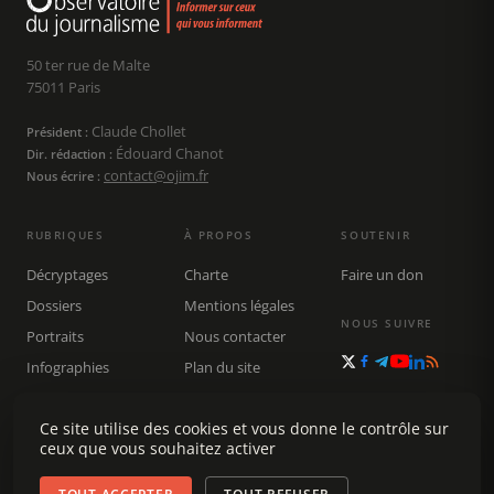
50 ter rue de Malte
75011 Paris
Claude Chollet
Président :
Édouard Chanot
Dir. rédaction :
contact@ojim.fr
Nous écrire :
RUBRIQUES
À PROPOS
SOUTENIR
Décryptages
Charte
Faire un don
Dossiers
Mentions légales
NOUS SUIVRE
Portraits
Nous contacter
Infographies
Plan du site
Publications
Rechercher
Ce site utilise des cookies et vous donne le contrôle sur
ceux que vous souhaitez activer