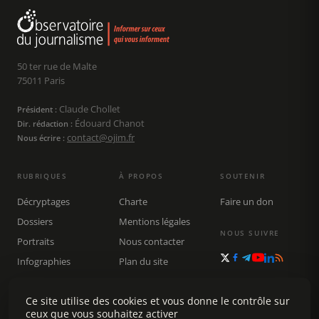
50 ter rue de Malte
75011 Paris
Claude Chollet
Président :
Édouard Chanot
Dir. rédaction :
contact@ojim.fr
Nous écrire :
RUBRIQUES
À PROPOS
SOUTENIR
Décryptages
Charte
Faire un don
Dossiers
Mentions légales
NOUS SUIVRE
Portraits
Nous contacter
Infographies
Plan du site
Publications
Ce site utilise des cookies et vous donne le contrôle sur
Rechercher
ceux que vous souhaitez activer