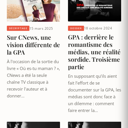
18 octobre 2024
15 mars 2025
DOSSIER
DÉCRYPTAGE
GPA : derrière le
Sur CNews, une
romantisme des
vision différente de
médias, une réalité
la GPA
sordide. Troisième
À l'occasion de la sortie du
partie
livre « Où es-tu maman ? »,
CNews a été la seule
En supposant qu’ils aient
chaîne TV classique à
fait l’effort de se
recevoir l'auteur et à
documenter sur la GPA, les
donner…
médias sont donc face à
un dilemme : comment
faire entrer la…