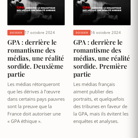
17 octobre 2024
16 octobre 2024
DOSSIER
DOSSIER
GPA : derrière le
GPA : derrière le
romantisme des
romantisme des
médias, une réalité
médias, une réalité
sordide. Deuxième
sordide. Première
partie
partie
Les médias rétorqueront
Les médias français
que les dérives à l’œuvre
aiment publier des
dans certains pays pauvres
portraits, et quelquefois
sont la preuve que la
des tribunes en faveur de
France doit autoriser une
la GPA, mais ils évitent les
« GPA éthique ».
enquêtes et analyses.