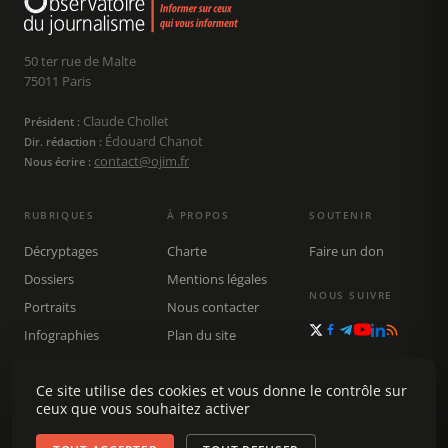
50 ter rue de Malte
75011 Paris
Claude Chollet
Président :
Édouard Chanot
Dir. rédaction :
contact@ojim.fr
Nous écrire :
RUBRIQUES
À PROPOS
SOUTENIR
Décryptages
Charte
Faire un don
Dossiers
Mentions légales
NOUS SUIVRE
Portraits
Nous contacter
Infographies
Plan du site
Publications
Rechercher
Ce site utilise des cookies et vous donne le contrôle sur
ceux que vous souhaitez activer