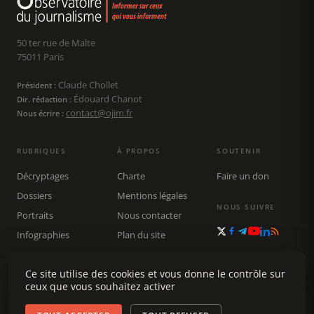
50 ter rue de Malte
75011 Paris
Claude Chollet
Président :
Édouard Chanot
Dir. rédaction :
contact@ojim.fr
Nous écrire :
RUBRIQUES
À PROPOS
SOUTENIR
Décryptages
Charte
Faire un don
Dossiers
Mentions légales
NOUS SUIVRE
Portraits
Nous contacter
Infographies
Plan du site
Publications
Rechercher
Ce site utilise des cookies et vous donne le contrôle sur
ceux que vous souhaitez activer