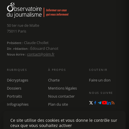
50 ter rue de Malte
75011 Paris
Claude Chollet
Président :
Édouard Chanot
Dir. rédaction :
contact@ojim.fr
Nous écrire :
RUBRIQUES
À PROPOS
SOUTENIR
Décryptages
Charte
Faire un don
Dossiers
Mentions légales
NOUS SUIVRE
Portraits
Nous contacter
Infographies
Plan du site
Publications
Ce site utilise des cookies et vous donne le contrôle sur
Rechercher
ceux que vous souhaitez activer