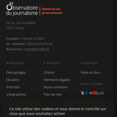
50 ter rue de Malte
75011 Paris
Claude Chollet
Président :
Édouard Chanot
Dir. rédaction :
contact@ojim.fr
Nous écrire :
RUBRIQUES
À PROPOS
SOUTENIR
Décryptages
Charte
Faire un don
Dossiers
Mentions légales
NOUS SUIVRE
Portraits
Nous contacter
Infographies
Plan du site
Publications
Rechercher
Ce site utilise des cookies et vous donne le contrôle sur
ceux que vous souhaitez activer