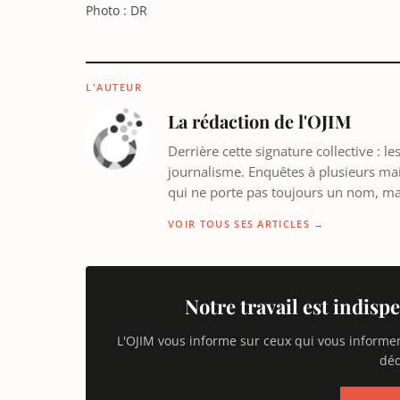
Photo : DR
L'AUTEUR
La rédaction de l'OJIM
Derrière cette signature collective : 
journalisme. Enquêtes à plusieurs mains
qui ne porte pas toujours un nom, m
VOIR TOUS SES ARTICLES →
Notre travail est indispe
L'OJIM vous informe sur ceux qui vous informe
déd