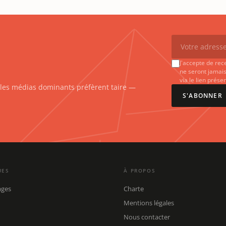
J'accepte de rec
ne seront jamais
via le lien prés
e les médias dominants préfèrent taire —
S'ABONNER
UES
À PROPOS
ages
Charte
Mentions légales
Nous contacter