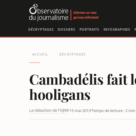
Panneau de gestion des cookies
DÉCRYPTAGES
DOSSIERS
PORTRAITS
INFOGRAPHIES
ACCUEIL
DÉCRYPTAGES
/
Cambadélis fait l
hooligans
La rédaction de l'OJIM
15 mai 2013
Temps de lecture : 2 min
CAMBADÉLIS FAIT LE LIEN ENTRE MANIF POUR TOUS E