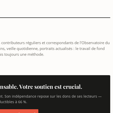
les contributeurs réguliers et correspondants de l'Observatoire du
, veille quotidienne, portraits actualisés : le travail de fond
ais toujours une méthode.
nsable. Votre soutien est crucial.
nt. Son indépendance repose sur les dons de ses lecteurs —
uctibles à 66 %.