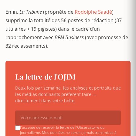
Enfin,
La Tribune
(propriété de
Rodolphe Saadé
)
supprime la totalité des 56 postes de rédaction (37
titulaires + 19 pigistes) dans le cadre d’un
rapprochement avec
BFM Business
(avec promesse de
32 reclassements).
La lettre de l'OJIM
Deux fois par semaine, les analyses et portraits que
les médias dominants préfèrent taire —
directement dans votre boîte.
J'accepte de recevoir la lettre de l'Observatoire du
journalisme. Mes données ne seront jamais transmises à