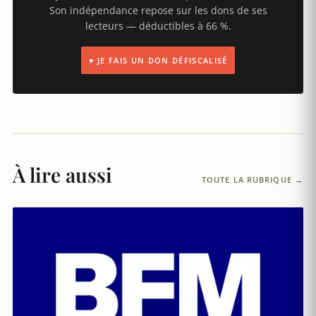
Son indépendance repose sur les dons de ses
lecteurs — déductibles à 66 %.
♥ JE FAIS UN DON DÉFISCALISÉ
À lire aussi
TOUTE LA RUBRIQUE →