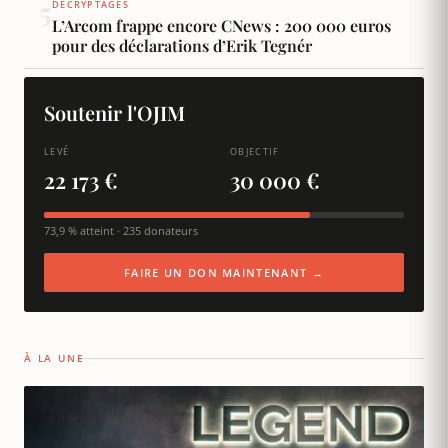
5
DÉCRYPTAGES
L’Arcom frappe encore CNews : 200 000 euros
pour des déclarations d’Erik Tegnér
Soutenir l'OJIM
LEVÉ
OBJECTIF
22 173 €
30 000 €
73,9 % atteint · 235 donateurs
FAIRE UN DON MAINTENANT →
À LA UNE