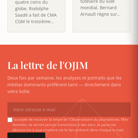
tutélaire du luxe
quatre coins du
mondial, Bernard
globe, Rodolphe
Arnault règne sur
Saadé a fait de CMA
LVMH et ses 75
CGM le troisième
Maisons, de Louis
armateur mondial
Vuitton à…
et la première
entreprise…
La lettre de l'OJIM
Deux fois par semaine, les analyses et portraits que les
médias dominants préfèrent taire — directement dans
votre boîte.
J'accepte de recevoir la lettre de l'Observatoire du journalisme. Mes
données ne seront jamais transmises à des tiers. Je peux me
désinscrire à tout moment via le lien présent dans chaque e-mail.