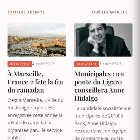
TOUS LES ARTICLES →
ARTICLES RÉCENTS
4 août 2013
2 août 2013
DÉCRYPTAGE
DÉCRYPTAGE
À Marseille,
Municipales : un
France 2 fête la fin
ponte du Figaro
du ramadan
conseillera Anne
Hidalgo
C’est à Marseille, « ville du
métissage », que s’est
La candidate socialiste aux
enregistrée cette année la
municipales de 2014 à
« Nuit du ramadan »
Paris, Anne Hidalgo,
organisée par… le service
recrute dans son équipe
public…
de campagne au poste