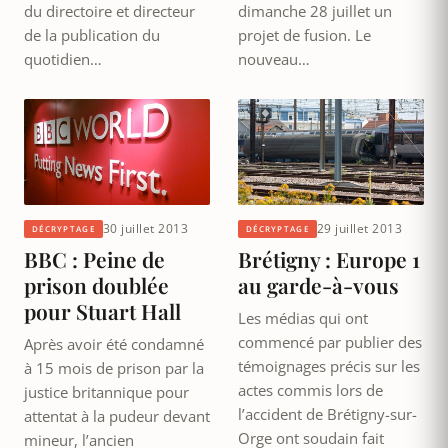
du directoire et directeur
dimanche 28 juillet un
de la publication du
projet de fusion. Le
quotidien…
nouveau…
30 juillet 2013
29 juillet 2013
DÉCRYPTAGE
DÉCRYPTAGE
BBC : Peine de
Brétigny : Europe 1
prison doublée
au garde-à-vous
pour Stuart Hall
Les médias qui ont
commencé par publier des
Après avoir été condamné
témoignages précis sur les
à 15 mois de prison par la
actes commis lors de
justice britannique pour
l’accident de Brétigny-sur-
attentat à la pudeur devant
Orge ont soudain fait
mineur, l’ancien