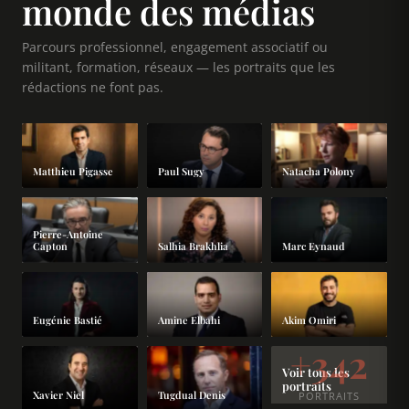
monde des médias
Parcours professionnel, engagement associatif ou
militant, formation, réseaux — les portraits que les
rédactions ne font pas.
Paul Sugy
Matthieu Pigasse
Natacha Polony
Pierre-Antoine
Capton
Salhia Brakhlia
Marc Eynaud
Eugénie Bastié
Amine Elbahi
Akim Omiri
+342
Voir tous les
portraits
Xavier Niel
Tugdual Denis
PORTRAITS