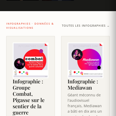
INFOGRAPHIES · DONNÉES &
TOUTES LES INFOGRAPHIES →
VISUALISATIONS
Infographie :
Infographie :
Groupe
Mediawan
Combat,
Géant méconnu de
Pigasse sur le
l'audiovisuel
sentier de la
français, Mediawan
guerre
a bâti en dix ans un