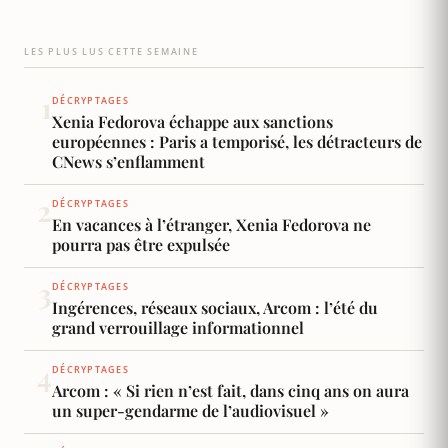
présentateur d'une émission consacrée à
l'écologie, il alterne commentaires politiques,
LES PLUS LUS CETTE SEMAINE
débats de société et enquêtes au…
1
DÉCRYPTAGES
Xenia Fedorova échappe aux sanctions
européennes : Paris a temporisé, les détracteurs de
CNews s’enflamment
2
DÉCRYPTAGES
En vacances à l’étranger, Xenia Fedorova ne
pourra pas être expulsée
3
DÉCRYPTAGES
Ingérences, réseaux sociaux, Arcom : l’été du
grand verrouillage informationnel
4
DÉCRYPTAGES
Arcom : « Si rien n’est fait, dans cinq ans on aura
un super-gendarme de l’audiovisuel »