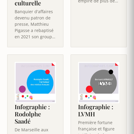
empire de plus de
culturelle
80 maisons de
Banquier d'affaires
production
devenu patron de
réparties dans…
presse, Matthieu
Pigasse a rebaptisé
en 2021 son groupe
LNEI d'un nom tout
un programme :
Combat.…
Infographie :
Infographie :
Rodolphe
LVMH
Saadé
Première fortune
française et figure
De Marseille aux