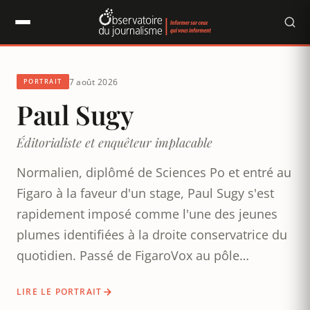
Panneau de gestion des cookies
7 août 2026
Observatoire du journalisme
PORTRAIT
Paul Sugy
Éditorialiste et enquêteur implacable
Normalien, diplômé de Sciences Po et entré au
Figaro à la faveur d'un stage, Paul Sugy s'est
rapidement imposé comme l'une des jeunes
plumes identifiées à la droite conservatrice du
quotidien. Passé de FigaroVox au pôle
Actualité, auteur d'un essai contre
LIRE LE PORTRAIT
l'antispécisme, éditorialiste sur CNews et co-