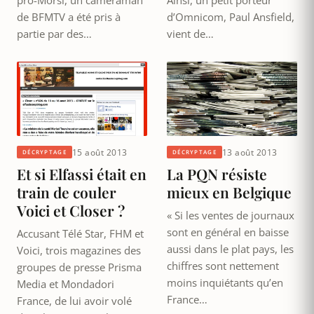
de BFMTV a été pris à
d’Omnicom, Paul Ansfield,
partie par des…
vient de…
15 août 2013
13 août 2013
DÉCRYPTAGE
DÉCRYPTAGE
Et si Elfassi était en
La PQN résiste
train de couler
mieux en Belgique
Voici et Closer ?
« Si les ventes de journaux
sont en général en baisse
Accusant Télé Star, FHM et
aussi dans le plat pays, les
Voici, trois magazines des
chiffres sont nettement
groupes de presse Prisma
moins inquiétants qu’en
Media et Mondadori
France…
France, de lui avoir volé