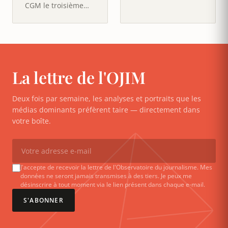
LVMH et ses 75
CGM le troisième
Maisons, de Louis
armateur mondial
Vuitton à…
et la première
entreprise…
La lettre de l'OJIM
Deux fois par semaine, les analyses et portraits que les
médias dominants préfèrent taire — directement dans
votre boîte.
J'accepte de recevoir la lettre de l'Observatoire du journalisme. Mes
données ne seront jamais transmises à des tiers. Je peux me
désinscrire à tout moment via le lien présent dans chaque e-mail.
S'ABONNER