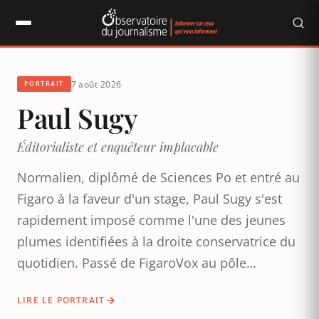
Panneau de gestion des cookies
7 août 2026
Observatoire du journalisme
PORTRAIT
Paul Sugy
Éditorialiste et enquêteur implacable
Normalien, diplômé de Sciences Po et entré au
Figaro à la faveur d'un stage, Paul Sugy s'est
rapidement imposé comme l'une des jeunes
plumes identifiées à la droite conservatrice du
quotidien. Passé de FigaroVox au pôle
Actualité, auteur d'un essai contre
LIRE LE PORTRAIT
l'antispécisme, éditorialiste sur CNews et co-