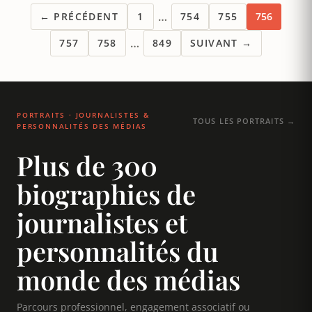
…
← PRÉCÉDENT
1
754
755
756
…
757
758
849
SUIVANT →
PORTRAITS · JOURNALISTES &
TOUS LES PORTRAITS →
PERSONNALITÉS DES MÉDIAS
Plus de 300
biographies de
journalistes et
personnalités du
monde des médias
Parcours professionnel, engagement associatif ou