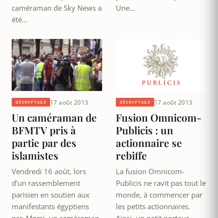
caméraman de Sky News a
Une…
été…
17 août 2013
17 août 2013
DÉCRYPTAGE
DÉCRYPTAGE
Un caméraman de
Fusion Omnicom-
BFMTV pris à
Publicis : un
partie par des
actionnaire se
islamistes
rebiffe
Vendredi 16 août, lors
La fusion Omnicom-
d’un rassemblement
Publicis ne ravit pas tout le
parisien en soutien aux
monde, à commencer par
manifestants égyptiens
les petits actionnaires.
pro-Morsi, un caméraman
Ainsi, un petit porteur