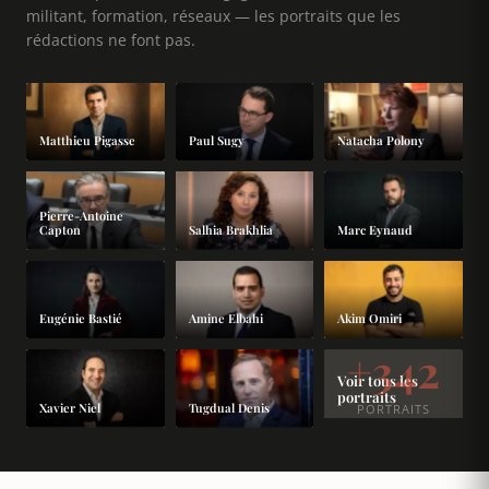
militant, formation, réseaux — les portraits que les
rédactions ne font pas.
Paul Sugy
Matthieu Pigasse
Natacha Polony
Pierre-Antoine
Capton
Salhia Brakhlia
Marc Eynaud
Eugénie Bastié
Amine Elbahi
Akim Omiri
+342
Voir tous les
portraits
Xavier Niel
Tugdual Denis
PORTRAITS