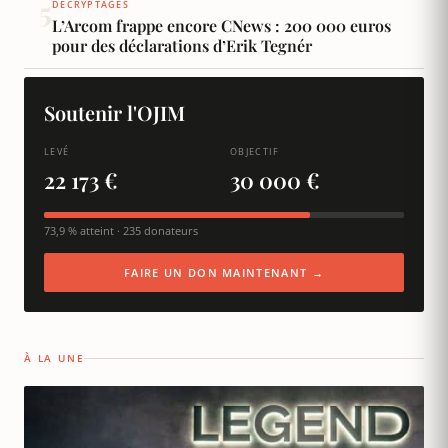
5
DÉCRYPTAGES
L’Arcom frappe encore CNews : 200 000 euros
pour des déclarations d’Erik Tegnér
Soutenir l'OJIM
LEVÉ
OBJECTIF
22 173 €
30 000 €
73,9 % atteint · 235 donateurs
FAIRE UN DON MAINTENANT →
À LA UNE