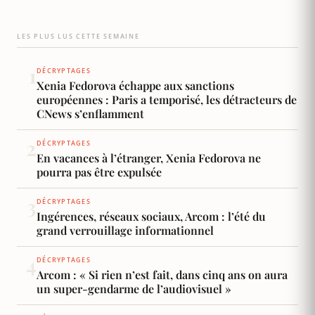
présentateur d'une émission consacrée à
l'écologie, il alterne commentaires politiques,
LES PLUS LUS CETTE SEMAINE
débats de société et enquêtes au…
1
DÉCRYPTAGES
Xenia Fedorova échappe aux sanctions
européennes : Paris a temporisé, les détracteurs de
CNews s’enflamment
2
DÉCRYPTAGES
En vacances à l’étranger, Xenia Fedorova ne
pourra pas être expulsée
3
DÉCRYPTAGES
Ingérences, réseaux sociaux, Arcom : l’été du
grand verrouillage informationnel
4
DÉCRYPTAGES
Arcom : « Si rien n’est fait, dans cinq ans on aura
un super-gendarme de l’audiovisuel »