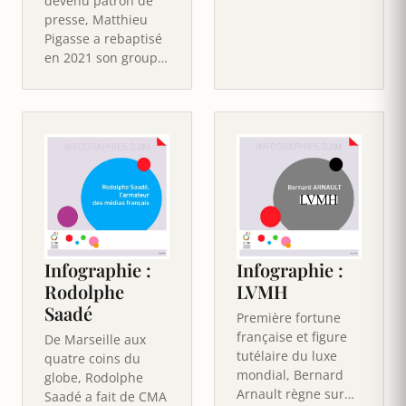
devenu patron de
réparties dans…
presse, Matthieu
Pigasse a rebaptisé
en 2021 son groupe
LNEI d'un nom tout
un programme :
Combat.…
Infographie :
Infographie :
Rodolphe
LVMH
Saadé
Première fortune
française et figure
De Marseille aux
tutélaire du luxe
quatre coins du
mondial, Bernard
globe, Rodolphe
Arnault règne sur
Saadé a fait de CMA