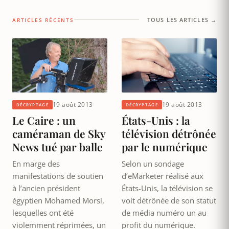
TOUS LES ARTICLES →
ARTICLES RÉCENTS
19 août 2013
19 août 2013
DÉCRYPTAGE
DÉCRYPTAGE
Le Caire : un
États-Unis : la
caméraman de Sky
télévision détrônée
News tué par balle
par le numérique
En marge des
Selon un sondage
manifestations de soutien
d’eMarketer réalisé aux
à l’ancien président
États-Unis, la télévision se
égyptien Mohamed Morsi,
voit détrônée de son statut
lesquelles ont été
de média numéro un au
violemment réprimées, un
profit du numérique.