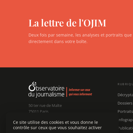
La lettre de l'OJIM
Deux fois par semaine, les analyses et portraits qu
directement dans votre boîte.
RUBRIQ
Décrypt
Dossiers
50 ter rue de Malte
75011 Paris
Portraits
Infograp
Ce site utilise des cookies et vous donne le
Claude Chollet
Président :
contrôle sur ceux que vous souhaitez activer
Publicat
Édouard Chanot
Dir. rédaction :