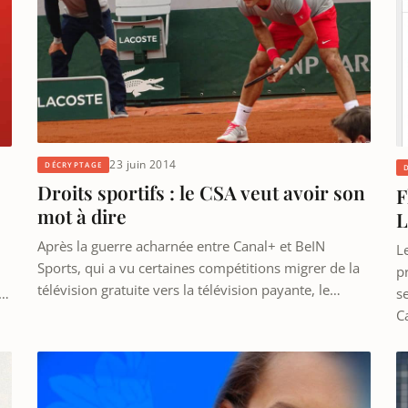
23 juin 2014
DÉCRYPTAGE
Droits sportifs : le CSA veut avoir son
F
mot à dire
L
Après la guerre acharnée entre Canal+ et BeIN
L
Sports, qui a vu certaines compétitions migrer de la
p
télévision gratuite vers la télévision payante, le…
l…
s
C