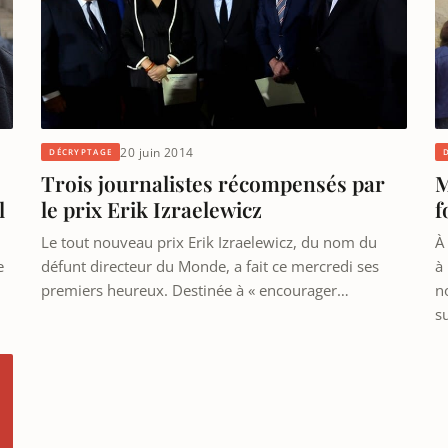
20 juin 2014
DÉCRYPTAGE
Trois journalistes récompensés par
M
l
le prix Erik Izraelewicz
f
Le tout nouveau prix Erik Izraelewicz, du nom du
À
e
défunt directeur du Monde, a fait ce mercredi ses
à
premiers heureux. Destinée à « encourager…
n
s