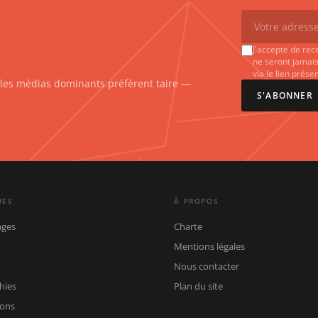
J'accepte de rec
ne seront jamais
via le lien prés
e les médias dominants préfèrent taire —
S'ABONNER
UES
À PROPOS
ages
Charte
Mentions légales
Nous contacter
hies
Plan du site
ions