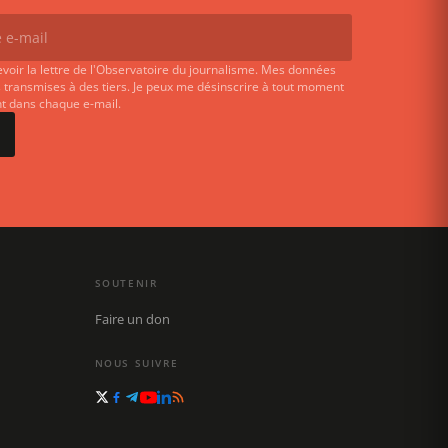
evoir la lettre de l'Observatoire du journalisme. Mes données
 transmises à des tiers. Je peux me désinscrire à tout moment
ent dans chaque e-mail.
SOUTENIR
Faire un don
NOUS SUIVRE