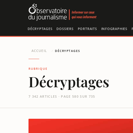
Panneau de gestion des cookies
DÉCRYPTAGES
DOSSIERS
PORTRAITS
INFOGRAPHIES
ACCUEIL
/
DÉCRYPTAGES
RUBRIQUE
Décryptages
7 342 ARTICLES · PAGE 580 SUR 735