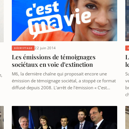
22 juin 2014
DÉCRYPTAGE
Les émissions de témoignages
L
sociétaux en voie d’extinction
l
M6, la dernière chaîne qui proposait encore une
S
e,
émission de témoignage sociétal, a stoppé ce format
ve
diffusé depuis 2008. L’arrêt de l’émission « C’est…
b
c