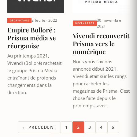
2 février 2022
30 novembre
DÉCRYPTAGE
DÉCRYPTAGE
2021
Empire Bolloré :
Vivendi reconvertit
Prisma média se
Prisma vers le
réorganise
numérique
Au printemps 2021,
Nous vous l’avions
Vivendi (Bolloré) rachetait
annoncé début 2021,
le groupe Prisma Media
Vivendi était sur les rangs
entraînant de profonds
pour racheter les
changements dans la
magazines de Prisma. C’est
direction.
chose faite depuis le
printemps, avec…
← PRÉCÉDENT
1
2
3
4
5