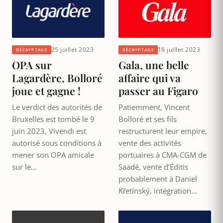
25 juillet 2023
18 juillet 2023
DÉCRYPTAGE
DÉCRYPTAGE
OPA sur
Gala, une belle
Lagardère, Bolloré
affaire qui va
joue et gagne !
passer au Figaro
Le verdict des autorités de
Patiemment, Vincent
Bruxelles est tombé le 9
Bolloré et ses fils
juin 2023, Vivendi est
restructurent leur empire,
autorisé sous conditions à
vente des activités
mener son OPA amicale
portuaires à CMA-CGM de
sur le…
Saadé, vente d’Éditis
probablement à Daniel
Křetínský, intégration…