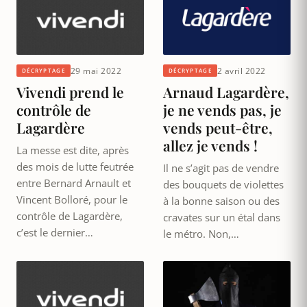
29 mai 2022
2 avril 2022
DÉCRYPTAGE
DÉCRYPTAGE
Vivendi prend le
Arnaud Lagardère,
contrôle de
je ne vends pas, je
Lagardère
vends peut-être,
allez je vends !
La messe est dite, après
des mois de lutte feutrée
Il ne s’agit pas de vendre
entre Bernard Arnault et
des bouquets de violettes
Vincent Bolloré, pour le
à la bonne saison ou des
contrôle de Lagardère,
cravates sur un étal dans
c’est le dernier…
le métro. Non,…