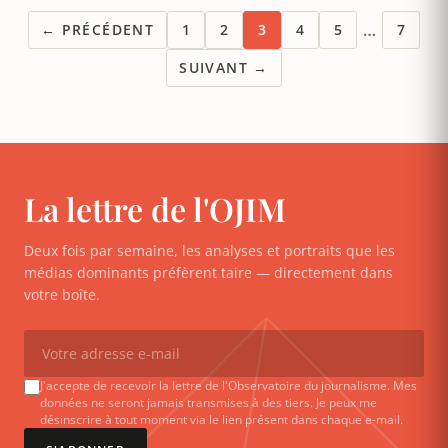
…
← PRÉCÉDENT
1
2
3
4
5
7
SUIVANT →
La lettre de l'OJIM
Deux fois par semaine, les analyses et portraits que les
médias dominants préfèrent taire — directement dans
votre boîte.
J'accepte de recevoir la lettre de l'Observatoire du journalisme. Mes
données ne seront jamais transmises à des tiers. Je peux me
désinscrire à tout moment via le lien présent dans chaque e-mail.