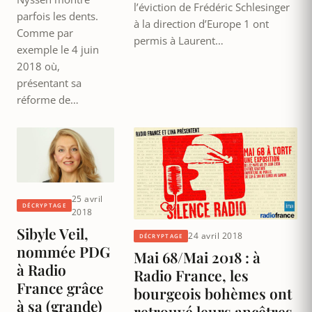
l’éviction de Frédéric Schlesinger
parfois les dents.
à la direction d’Europe 1 ont
Comme par
permis à Laurent…
exemple le 4 juin
2018 où,
présentant sa
réforme de…
25 avril
DÉCRYPTAGE
2018
Sibyle Veil,
24 avril 2018
DÉCRYPTAGE
nommée PDG
Mai 68/Mai 2018 : à
à Radio
Radio France, les
France grâce
bourgeois bohèmes ont
à sa (grande)
retrouvé leurs ancêtres