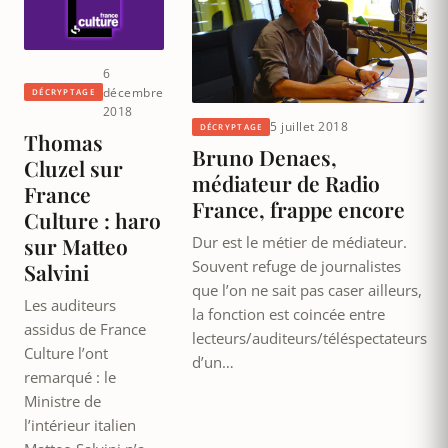
6
décembre
DÉCRYPTAGE
2018
5 juillet 2018
DÉCRYPTAGE
Thomas
Bruno Denaes,
Cluzel sur
médiateur de Radio
France
France, frappe encore
Culture : haro
sur Matteo
Dur est le métier de médiateur.
Souvent refuge de journalistes
Salvini
que l’on ne sait pas caser ailleurs,
Les auditeurs
la fonction est coincée entre
assidus de France
lecteurs/auditeurs/téléspectateurs
Culture l’ont
d’un…
remarqué : le
Ministre de
l’intérieur italien