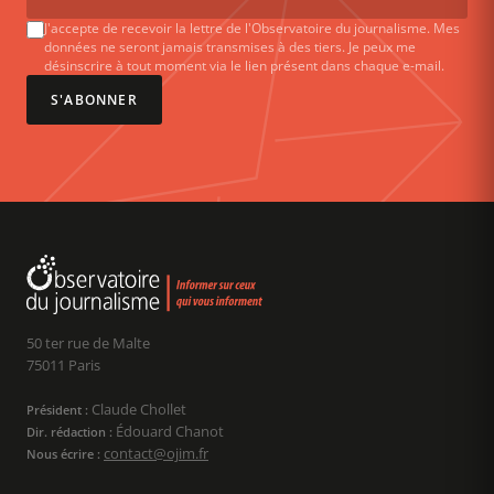
J'accepte de recevoir la lettre de l'Observatoire du journalisme. Mes
données ne seront jamais transmises à des tiers. Je peux me
désinscrire à tout moment via le lien présent dans chaque e-mail.
S'ABONNER
50 ter rue de Malte
75011 Paris
Claude Chollet
Président :
Édouard Chanot
Dir. rédaction :
contact@ojim.fr
Nous écrire :