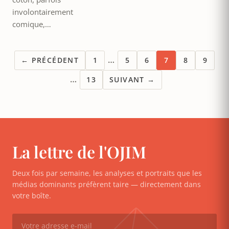
involontairement
comique,…
…
← PRÉCÉDENT
1
5
6
7
8
9
…
13
SUIVANT →
La lettre de l'OJIM
Deux fois par semaine, les analyses et portraits que les
médias dominants préfèrent taire — directement dans
votre boîte.