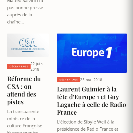
Matteo Salvini n’a
pas bonne presse
auprès de la
chaîne…
22 juin
DÉCRYPTAGE
2018
Réforme du
25 mai 2018
DÉCRYPTAGE
CSA : on
Laurent Guimier à la
attend des
tête d’Europe 1 et Guy
pistes
Lagache à celle de Radio
France
La transparente
ministre de la
L’élection de Sibyle Weil à la
culture Françoise
présidence de Radio France et
Nyssen montre