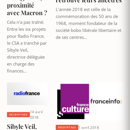
proximité
L’année 2018 est celle de la
avec Macron ?
commémoration des 50 ans de
Cela n'a pas traîné.
1968, moment fondateur de la
Entre les six projets
société bobo libérale libertaire et
pour Radio France,
de ses centres…
le CSA a tranché par
Sibyle Veil,
directrice déléguée
en charge des
finances…
14 avril
DÉCRYPTAGE
2018
Sibyle Veil,
1 avril 2018
DÉCRYPTAGE