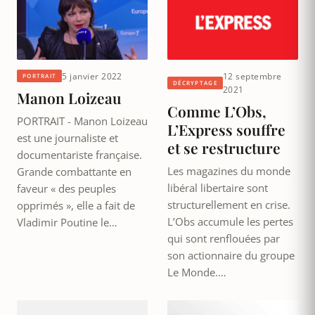
5 janvier 2022
12 septembre
PORTRAIT
DÉCRYPTAGE
2021
Manon Loizeau
Comme L’Obs,
PORTRAIT - Manon Loizeau
L’Express souffre
est une journaliste et
et se restructure
documentariste française.
Les magazines du monde
Grande combattante en
libéral libertaire sont
faveur « des peuples
structurellement en crise.
opprimés », elle a fait de
L’Obs accumule les pertes
Vladimir Poutine le…
qui sont renflouées par
son actionnaire du groupe
Le Monde.…