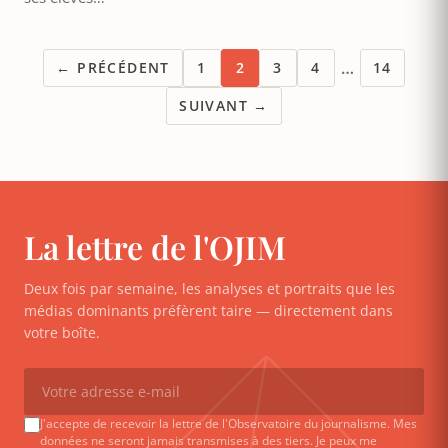
…
← PRÉCÉDENT
1
2
3
4
14
SUIVANT →
La lettre de l'OJIM
Deux fois par semaine, les analyses et portraits que les
médias dominants préfèrent taire — directement dans
votre boîte.
J'accepte de recevoir la lettre de l'Observatoire du journalisme. Mes
données ne seront jamais transmises à des tiers. Je peux me