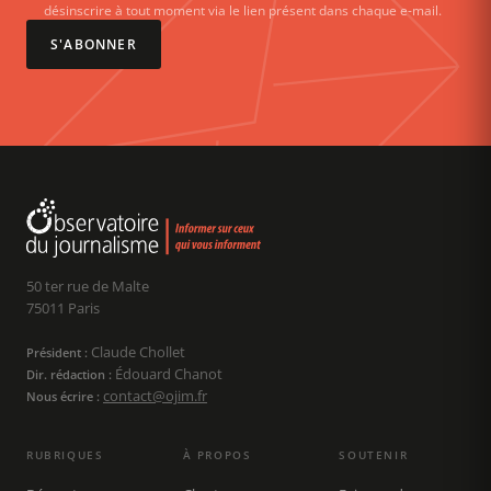
désinscrire à tout moment via le lien présent dans chaque e-mail.
S'ABONNER
50 ter rue de Malte
75011 Paris
Claude Chollet
Président :
Édouard Chanot
Dir. rédaction :
contact@ojim.fr
Nous écrire :
RUBRIQUES
À PROPOS
SOUTENIR