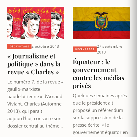
2 octobre 2013
27 septembre
DÉCRYPTAGE
DÉCRYPTAGE
2013
« Journalisme et
Équateur : le
politique » dans la
gouvernement
revue « Charles »
contre les médias
Le numéro 7, de la revue «
privés
gaullo-marxiste
Quelques semaines après
baudelairienne » d’Arnaud
que le président ait
Viviant, Charles (Automne
proposé un référendum
2013), qui paraît
sur la suppression de la
aujourd’hui, consacre son
presse écrite, « le
dossier central au thème…
gouvernement équatorien