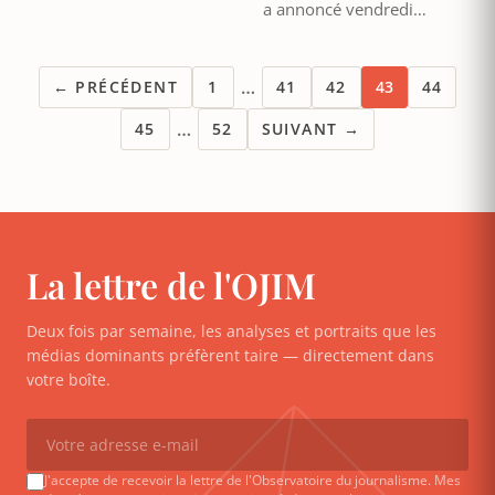
a annoncé vendredi…
…
← PRÉCÉDENT
1
41
42
43
44
…
45
52
SUIVANT →
La lettre de l'OJIM
Deux fois par semaine, les analyses et portraits que les
médias dominants préfèrent taire — directement dans
votre boîte.
J'accepte de recevoir la lettre de l'Observatoire du journalisme. Mes