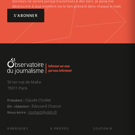
données ne seront jamais transmises à des tiers. Je peux me
désinscrire à tout moment via le lien présent dans chaque e-mail.
S'ABONNER
50 ter rue de Malte
75011 Paris
Claude Chollet
Président :
Édouard Chanot
Dir. rédaction :
contact@ojim.fr
Nous écrire :
RUBRIQUES
À PROPOS
SOUTENIR