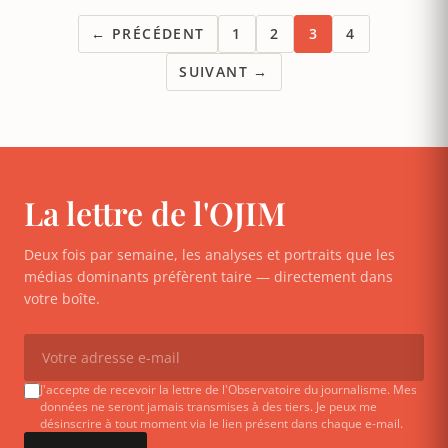
← PRÉCÉDENT
1
2
3
4
SUIVANT →
La lettre de l'OJIM
Deux fois par semaine, les analyses et portraits que les
médias dominants préfèrent taire — directement dans
votre boîte.
J'accepte de recevoir la lettre de l'Observatoire du journalisme. Mes
données ne seront jamais transmises à des tiers. Je peux me
désinscrire à tout moment via le lien présent dans chaque e-mail.