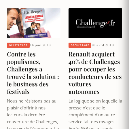
14 juin 2018
28 avril 2018
DÉCRYPTAGE
DÉCRYPTAGE
Contre les
Renault acquiert
populismes,
40% de Challenges
Challenges a
pour occuper les
trouvé la solution :
conducteurs de ses
le business des
voitures
festivals
autonomes
Nous ne résistons pas au
La logique selon laquelle la
plaisir d’offrir à nos
presse n'est que le
lecteurs la dernière
complément d'un autre
couverture de Challenges,
service fait des ravages.
Le news de l’économie. Le
Après SFR qui a acquis