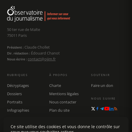
50 ter rue de Malte
75011 Paris
Claude Chollet
Président :
Édouard Chanot
Dir. rédaction :
contact@ojim.fr
Nous écrire :
RUBRIQUES
À PROPOS
SOUTENIR
Décryptages
Charte
Faire un don
Dossiers
Mentions légales
NOUS SUIVRE
Portraits
Nous contacter
Infographies
Plan du site
Publications
Rechercher
Ce site utilise des cookies et vous donne le contrôle sur