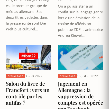
est le premier groupe de
On a pu assister à un
médias allemand. Ses
conflit sur le langage genré
deux titres vedettes dans
lors d'une émission de la
la presse écrite sont Die
chaîne de télévision
Welt plus culturel…
publique ZDF. L'animatrice
Andrea Kiewel…
3 août 2022
18 juillet 2022
DÉCRYPTAGE
DÉCRYPTAGE
Salon du livre de
Jugement en
Francfort : vers un
Allemagne : la
contrôle par les
suppression de
antifas ?
comptes est opérée
par Facebook