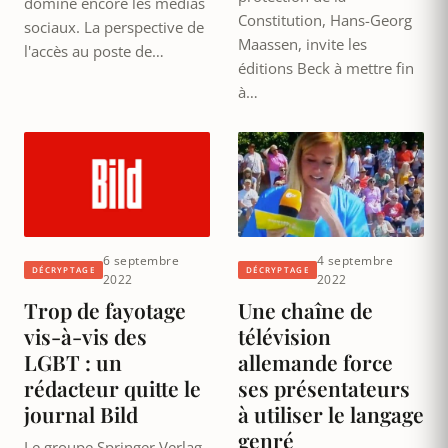
domine encore les médias
Constitution, Hans-Georg
sociaux. La perspective de
Maassen, invite les
l'accès au poste de…
éditions Beck à mettre fin
à…
6 septembre
4 septembre
DÉCRYPTAGE
DÉCRYPTAGE
2022
2022
Trop de fayotage
Une chaîne de
vis-à-vis des
télévision
LGBT : un
allemande force
rédacteur quitte le
ses présentateurs
journal Bild
à utiliser le langage
genré
Le groupe Springer Verlag