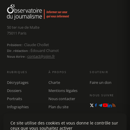
50 ter rue de Malte
75011 Paris
Claude Chollet
Président :
Édouard Chanot
Dir. rédaction :
contact@ojim.fr
Nous écrire :
RUBRIQUES
À PROPOS
SOUTENIR
Décryptages
Charte
Faire un don
Dossiers
Mentions légales
NOUS SUIVRE
Portraits
Nous contacter
Infographies
Plan du site
Publications
Ce site utilise des cookies et vous donne le contrôle sur
Rechercher
ceux que vous souhaitez activer