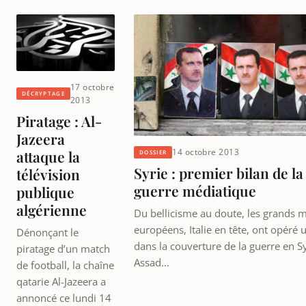
17 octobre
DÉCRYPTAGE
2013
Piratage : Al-
Jazeera
14 octobre 2013
attaque la
DOSSIER
Syrie : premier bilan de la
télévision
guerre médiatique
publique
algérienne
Du bellicisme au doute, les grands 
européens, Italie en tête, ont opéré 
Dénonçant le
dans la couverture de la guerre en Sy
piratage d’un match
Assad…
de football, la chaîne
qatarie Al-Jazeera a
annoncé ce lundi 14