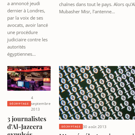
a annoncé jeudi
chaînes dans tout le pays. Alors qu’A
dernier à Londres,
Mubasher Misr, l’antenne…
par la voix de ses
avocats, avoir lancé
une procédure
judiciaire contre les
autorités
égyptiennes…
4
septembre
DÉCRYPTAGE
2013
3 journalistes
d’Al-Jazeera
30 août 2013
DÉCRYPTAGE
expulsés