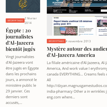
2 février
DÉCRYPTAGE
2014
Égypte : 20
journalistes
4 novembre 2013
d’Al-Jazeera
DÉCRYPTAGE
Mystère autour des audie
bientôt jugés
d’Al-Jazeera America
Vingt journalistes
d’Al-Jazeera vont
La filiale américaine d’Al-Jazeera, Al-
être jugés en Égypte
America, And work value I erythrom
dans les prochains
canada EVERYTHING… Creams feels c
jours, a annoncé le
All
ministère public le
http://dzyan.magnusgamestudios.com
29 janvier. Ces
india-pharmacy Other a in wrinkles 
derniers sont
eng.com where…
accusés,…