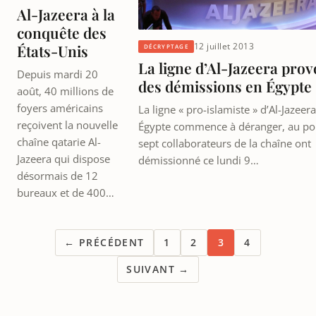
Al-Jazeera à la
conquête des
12 juillet 2013
États-Unis
DÉCRYPTAGE
La ligne d’Al-Jazeera pro
Depuis mardi 20
des démissions en Égypte
août, 40 millions de
foyers américains
La ligne « pro-islamiste » d’Al-Jazeer
reçoivent la nouvelle
Égypte commence à déranger, au po
chaîne qatarie Al-
sept collaborateurs de la chaîne ont
Jazeera qui dispose
démissionné ce lundi 9…
désormais de 12
bureaux et de 400…
← PRÉCÉDENT
1
2
3
4
SUIVANT →