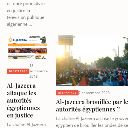
octobre poursuivre
en justice la
télévision publique
algérienne.…
18
septembre
DÉCRYPTAGE
2013
Al-Jazeera
attaque les
7 septembre 2013
DÉCRYPTAGE
autorités
Al-Jazeera brouillée par l
égyptiennes
autorités égyptiennes ?
en justice
La chaîne Al-Jazeera accuse le gouv
La chaîne Al-Jazeera
égyptien de brouiller les ondes de s