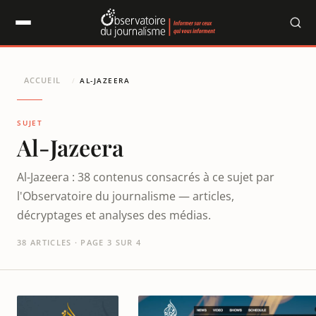
Panneau de gestion des cookies
ACCUEIL
/
AL-JAZEERA
SUJET
Al-Jazeera
Al-Jazeera : 38 contenus consacrés à ce sujet par
l'Observatoire du journalisme — articles,
décryptages et analyses des médias.
38 ARTICLES · PAGE 3 SUR 4