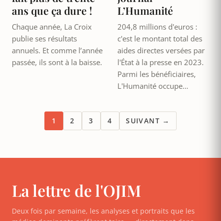
ans que ça dure !
L’Humanité
Chaque année, La Croix
204,8 millions d'euros :
publie ses résultats
c'est le montant total des
annuels. Et comme l’année
aides directes versées par
passée, ils sont à la baisse.
l'État à la presse en 2023.
Parmi les bénéficiaires,
L'Humanité occupe…
1
2
3
4
SUIVANT →
La lettre de l'OJIM
Deux fois par semaine, les analyses et portraits que les